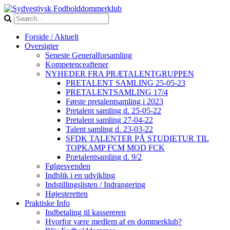
Forside / Aktuelt
Oversigter
Seneste Generalforsamling
Kompetenceaftener
NYHEDER FRA PRÆTALENTGRUPPEN
PRETALENT SAMLING 25-05-23
PRETALENTSAMLING 17/4
Første pretalentsamling i 2023
Pretalent samling d. 25-05-22
Pretalent samling 27-04-22
Talent samling d. 23-03-22
SFDK TALENTER PÅ STUDIETUR TIL
TOPKAMP FCM MOD FCK
Prætalentsamling d. 9/2
Følgesvenden
Indblik i en udvikling
Indstillingslisten / Indrangering
Højesteretten
Praktiske Info
Indbetaling til kassereren
Hvorfor være medlem af en dommerklub?