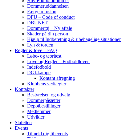
Bliv Fodbolddommer
Dommeruddannelsen
Færge refusion
DFU – Code of conduct
DBUNET
Dommertøj – Ny aftale
Skader på din person
Hjælp til Indberetning & ubehagelige situationer
Lyn & torden
Regler & love – FAQ
Løbe- og teoritest
Love og Regler – Fodboldloven
Indefodbold
DGI-kampe
Kontant afregning
Klubbens vedtægter
Kontakter
Bestyrelsen og udvalg
Dommerpåsætter
Depotbestillinger
Medlemmer
Udvikler
Stafetten
Events
Tilmeld dig til events