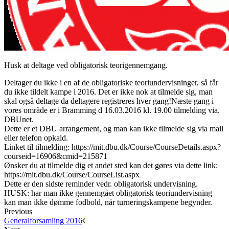
Husk at deltage ved obligatorisk teorigennemgang.
Deltager du ikke i en af de obligatoriske teoriundervisninger, så får
du ikke tildelt kampe i 2016. Det er ikke nok at tilmelde sig, man
skal også deltage da deltagere registreres hver gang!
Næste gang i
vores område er i Bramming d 16.03.2016 kl. 19.00 tilmelding via.
DBUnet.
Dette er et DBU arrangement, og man kan ikke tilmelde sig via mail
eller telefon opkald.
Linket til tilmelding: https://mit.dbu.dk/Course/CourseDetails.aspx?
courseid=16906&cmid=215871
Ønsker du at tilmelde dig et andet sted kan det gøres via dette link:
https://mit.dbu.dk/Course/CourseList.aspx
Dette er den sidste reminder vedr. obligatorisk undervisning.
HUSK: har man ikke gennemgået obligatorisk teoriundervisning
kan man ikke dømme fodbold, når turneringskampene begynder.
Previous
Generalforsamling 2016