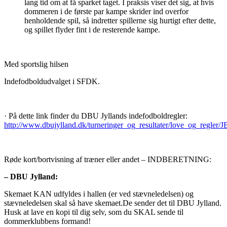
lang tid om at få sparket taget. I praksis viser det sig, at hvis
dommeren i de første par kampe skrider ind overfor
henholdende spil, så indretter spillerne sig hurtigt efter dette,
og spillet flyder fint i de resterende kampe.
Med sportslig hilsen
Indefodboldudvalget i SFDK.
· På dette link finder du DBU Jyllands indefodboldregler:
http://www.dbujylland.dk/turneringer_og_resultater/love_og_regler/J
Røde kort/bortvisning af træner eller andet – INDBERETNING:
– DBU Jylland:
Skemaet KAN udfyldes i hallen (er ved stævneledelsen) og
stævneledelsen skal så have skemaet.De sender det til DBU Jylland.
Husk at lave en kopi til dig selv, som du SKAL sende til
dommerklubbens formand!