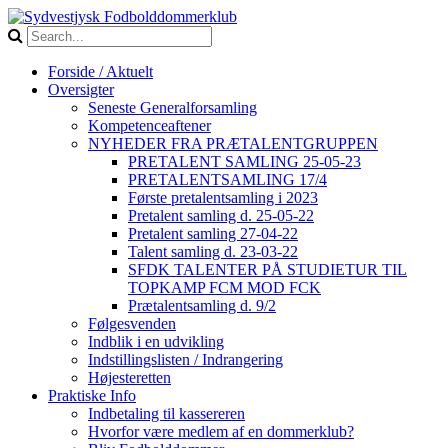
Forside / Aktuelt
Oversigter
Seneste Generalforsamling
Kompetenceaftener
NYHEDER FRA PRÆTALENTGRUPPEN
PRETALENT SAMLING 25-05-23
PRETALENTSAMLING 17/4
Første pretalentsamling i 2023
Pretalent samling d. 25-05-22
Pretalent samling 27-04-22
Talent samling d. 23-03-22
SFDK TALENTER PÅ STUDIETUR TIL
TOPKAMP FCM MOD FCK
Prætalentsamling d. 9/2
Følgesvenden
Indblik i en udvikling
Indstillingslisten / Indrangering
Højesteretten
Praktiske Info
Indbetaling til kassereren
Hvorfor være medlem af en dommerklub?