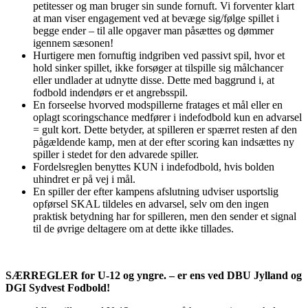
petitesser og man bruger sin sunde fornuft. Vi forventer klart
at man viser engagement ved at bevæge sig/følge spillet i
begge ender – til alle opgaver man påsættes og dømmer
igennem sæsonen!
Hurtigere men fornuftig indgriben ved passivt spil, hvor et
hold sinker spillet, ikke forsøger at tilspille sig målchancer
eller undlader at udnytte disse. Dette med baggrund i, at
fodbold indendørs er et angrebsspil.
En forseelse hvorved modspillerne fratages et mål eller en
oplagt scoringschance medfører i indefodbold kun en advarsel
= gult kort. Dette betyder, at spilleren er spærret resten af den
pågældende kamp, men at der efter scoring kan indsættes ny
spiller i stedet for den advarede spiller.
Fordelsreglen benyttes KUN i indefodbold, hvis bolden
uhindret er på vej i mål.
En spiller der efter kampens afslutning udviser usportslig
opførsel SKAL tildeles en advarsel, selv om den ingen
praktisk betydning har for spilleren, men den sender et signal
til de øvrige deltagere om at dette ikke tillades.
SÆRREGLER for U-12 og yngre. – er ens ved DBU Jylland og
DGI Sydvest Fodbold!