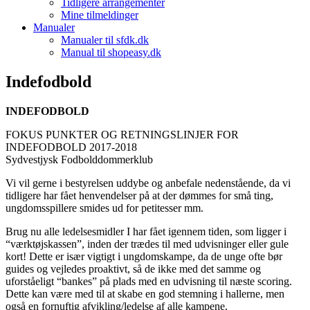
Tidligere arrangementer
Mine tilmeldinger
Manualer
Manualer til sfdk.dk
Manual til shopeasy.dk
Indefodbold
INDEFODBOLD
FOKUS PUNKTER OG RETNINGSLINJER FOR
INDEFODBOLD 2017-2018
Sydvestjysk Fodbolddommerklub
Vi vil gerne i bestyrelsen uddybe og anbefale nedenstående, da vi
tidligere har fået henvendelser på at der dømmes for små ting,
ungdomsspillere smides ud for petitesser mm.
Brug nu alle ledelsesmidler I har fået igennem tiden, som ligger i
“værktøjskassen”, inden der trædes til med udvisninger eller gule
kort! Dette er især vigtigt i ungdomskampe, da de unge ofte bør
guides og vejledes proaktivt, så de ikke med det samme og
uforståeligt “bankes” på plads med en udvisning til næste scoring.
Dette kan være med til at skabe en god stemning i hallerne, men
også en fornuftig afvikling/ledelse af alle kampene.