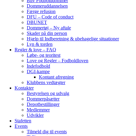
Bliv Fodbolddommer
Dommeruddannelsen
Færge refusion
DFU – Code of conduct
DBUNET
Dommertøj – Ny aftale
Skader på din person
Hjælp til Indberetning & ubehagelige situationer
Lyn & torden
Regler & love – FAQ
Løbe- og teoritest
Love og Regler – Fodboldloven
Indefodbold
DGI-kampe
Kontant afregning
Klubbens vedtægter
Kontakter
Bestyrelsen og udvalg
Dommerpåsætter
Depotbestillinger
Medlemmer
Udvikler
Stafetten
Events
Tilmeld dig til events