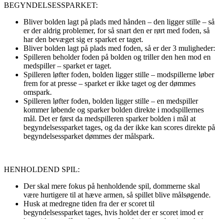
BEGYNDELSESSPARKET:
Bliver bolden lagt på plads med hånden – den ligger stille – så
er der aldrig problemer, for så snart den er rørt med foden, så
har den bevæget sig er sparket er taget.
Bliver bolden lagt på plads med foden, så er der 3 muligheder:
Spilleren beholder foden på bolden og triller den hen mod en
medspiller – sparket er taget.
Spilleren løfter foden, bolden ligger stille – modspillerne løber
frem for at presse – sparket er ikke taget og der dømmes
omspark.
Spilleren løfter foden, bolden ligger stille – en medspiller
kommer løbende og sparker bolden direkte i modspillernes
mål. Det er først da medspilleren sparker bolden i mål at
begyndelsessparket tages, og da der ikke kan scores direkte på
begyndelsessparket dømmes der målspark.
HENHOLDEND SPIL:
Der skal mere fokus på henholdende spil, dommerne skal
være hurtigere til at hæve armen, så spillet blive målsøgende.
Husk at medregne tiden fra der er scoret til
begyndelsessparket tages, hvis holdet der er scoret imod er