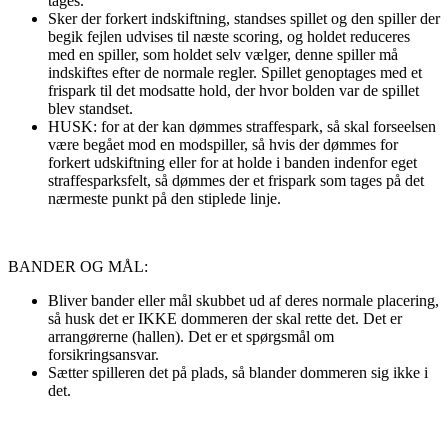
tages.
Sker der forkert indskiftning, standses spillet og den spiller der
begik fejlen udvises til næste scoring, og holdet reduceres
med en spiller, som holdet selv vælger, denne spiller må
indskiftes efter de normale regler. Spillet genoptages med et
frispark til det modsatte hold, der hvor bolden var de spillet
blev standset.
HUSK: for at der kan dømmes straffespark, så skal forseelsen
være begået mod en modspiller, så hvis der dømmes for
forkert udskiftning eller for at holde i banden indenfor eget
straffesparksfelt, så dømmes der et frispark som tages på det
nærmeste punkt på den stiplede linje.
BANDER OG MÅL:
Bliver bander eller mål skubbet ud af deres normale placering,
så husk det er IKKE dommeren der skal rette det. Det er
arrangørerne (hallen). Det er et spørgsmål om
forsikringsansvar.
Sætter spilleren det på plads, så blander dommeren sig ikke i
det.