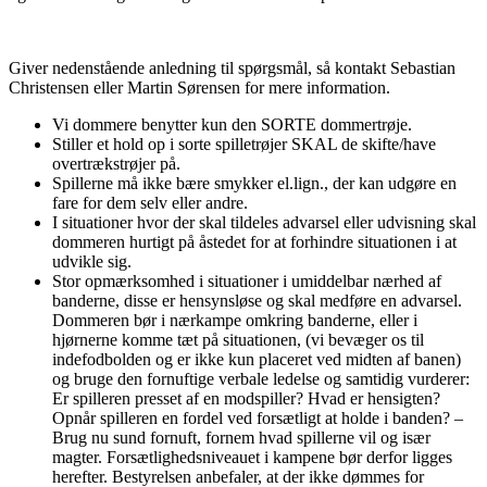
Giver nedenstående anledning til spørgsmål, så kontakt Sebastian
Christensen eller Martin Sørensen for mere information.
Vi dommere benytter kun den SORTE dommertrøje.
Stiller et hold op i sorte spilletrøjer SKAL de skifte/have
overtrækstrøjer på.
Spillerne må ikke bære smykker el.lign., der kan udgøre en
fare for dem selv eller andre.
I situationer hvor der skal tildeles advarsel eller udvisning skal
dommeren hurtigt på åstedet for at forhindre situationen i at
udvikle sig.
Stor opmærksomhed i situationer i umiddelbar nærhed af
banderne, disse er hensynsløse og skal medføre en advarsel.
Dommeren bør i nærkampe omkring banderne, eller i
hjørnerne komme tæt på situationen, (vi bevæger os til
indefodbolden og er ikke kun placeret ved midten af banen)
og bruge den fornuftige verbale ledelse og samtidig vurderer:
Er spilleren presset af en modspiller? Hvad er hensigten?
Opnår spilleren en fordel ved forsætligt at holde i banden? –
Brug nu sund fornuft, fornem hvad spillerne vil og især
magter. Forsætlighedsniveauet i kampene bør derfor ligges
herefter. Bestyrelsen anbefaler, at der ikke dømmes for