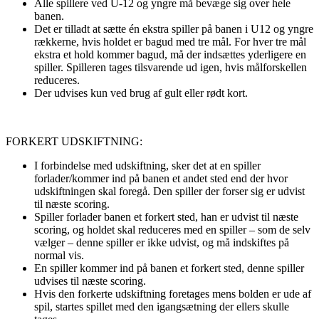
Alle spillere ved U-12 og yngre må bevæge sig over hele
banen.
Det er tilladt at sætte én ekstra spiller på banen i U12 og yngre
rækkerne, hvis holdet er bagud med tre mål. For hver tre mål
ekstra et hold kommer bagud, må der indsættes yderligere en
spiller. Spilleren tages tilsvarende ud igen, hvis målforskellen
reduceres.
Der udvises kun ved brug af gult eller rødt kort.
FORKERT UDSKIFTNING:
I forbindelse med udskiftning, sker det at en spiller
forlader/kommer ind på banen et andet sted end der hvor
udskiftningen skal foregå. Den spiller der forser sig er udvist
til næste scoring.
Spiller forlader banen et forkert sted, han er udvist til næste
scoring, og holdet skal reduceres med en spiller – som de selv
vælger – denne spiller er ikke udvist, og må indskiftes på
normal vis.
En spiller kommer ind på banen et forkert sted, denne spiller
udvises til næste scoring.
Hvis den forkerte udskiftning foretages mens bolden er ude af
spil, startes spillet med den igangsætning der ellers skulle