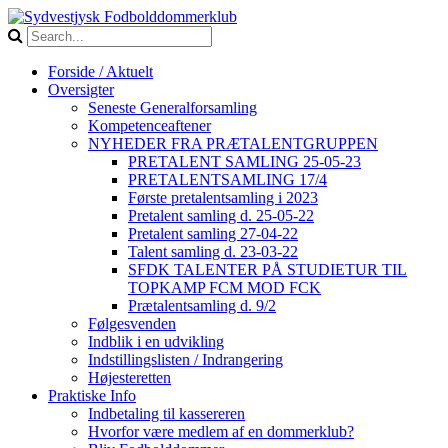
Forside / Aktuelt
Oversigter
Seneste Generalforsamling
Kompetenceaftener
NYHEDER FRA PRÆTALENTGRUPPEN
PRETALENT SAMLING 25-05-23
PRETALENTSAMLING 17/4
Første pretalentsamling i 2023
Pretalent samling d. 25-05-22
Pretalent samling 27-04-22
Talent samling d. 23-03-22
SFDK TALENTER PÅ STUDIETUR TIL
TOPKAMP FCM MOD FCK
Prætalentsamling d. 9/2
Følgesvenden
Indblik i en udvikling
Indstillingslisten / Indrangering
Højesteretten
Praktiske Info
Indbetaling til kassereren
Hvorfor være medlem af en dommerklub?