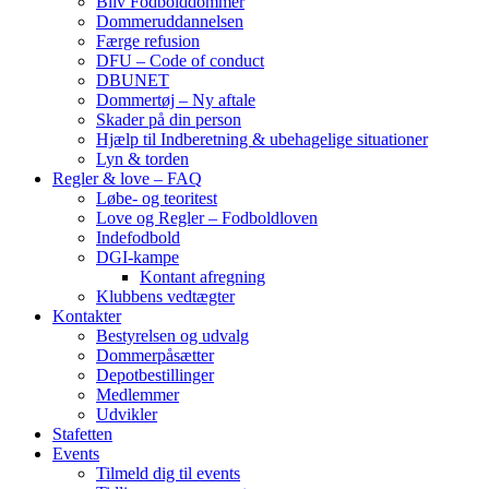
Bliv Fodbolddommer
Dommeruddannelsen
Færge refusion
DFU – Code of conduct
DBUNET
Dommertøj – Ny aftale
Skader på din person
Hjælp til Indberetning & ubehagelige situationer
Lyn & torden
Regler & love – FAQ
Løbe- og teoritest
Love og Regler – Fodboldloven
Indefodbold
DGI-kampe
Kontant afregning
Klubbens vedtægter
Kontakter
Bestyrelsen og udvalg
Dommerpåsætter
Depotbestillinger
Medlemmer
Udvikler
Stafetten
Events
Tilmeld dig til events