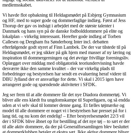
medlemsskabet.
Vi havde flot opbakning til Heldagsmødet på Esbjerg Gymnasium
og HF, med to super gode og dommerfaglige indlæg. Først af Jess
Thorup der gav os indsigt i arbejdet med de største talenter i
Danmark og hans syn på de danske fodbolddommere på elite og
lokalplan – virkelig interessant. Herefter gode indlæg af Torben
Callesen og Dergham fra Sønderborg Inter incl. debatten
efterfølgende godt styret af Finn Lambek. De der var tilstede til på
Heldagsmødet, er jeg sikker på gik hjem med masser af ny læring og
inspiration til dommergerningen og det øvrige frivillige foreningsliv.
Oplægget over middag med obligatorisk teoriundervisning havde
desværre ikke den samme kvalitet – der var virkelig plads til
forbedringer og bestyrelsen har sendt en evaluering heraf videre til
DBU Jylland der er ansvarlige for dette. Vi skal i 2015 igen have
arrangeret gode og spændende aktiviteter i SFDK.
Jeg ser frem til at alle dommere får det nye Diadora dommertøj. Vi
bliver alle ens klædt fra ungdomskampe til Superligaen, og så endda
uden at vi selv skal til lommer denne gang. Et fælles tøjmærke og
model til alle dommere er noget vi i bestyrelsen har presset på for i
lang tid, og nu kom det endelig! – Efter bestyrelsesmødet 22/3 vil
der i SFDK blive åbnet op for bestilling af det nye tøj – to sæt er der
til alle aktiv dommere, da der på Generalforsamlingen blev besluttet
at dommerklubben betaler et ekstra sæt. Ikke aktive dommere bliver