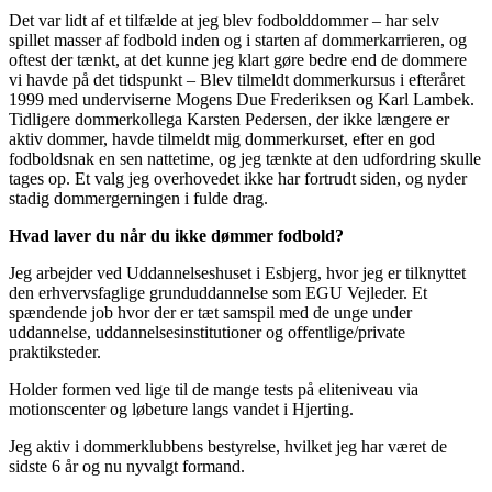
Det var lidt af et tilfælde at jeg blev fodbolddommer – har selv
spillet masser af fodbold inden og i starten af dommerkarrieren, og
oftest der tænkt, at det kunne jeg klart gøre bedre end de dommere
vi havde på det tidspunkt – Blev tilmeldt dommerkursus i efteråret
1999 med underviserne Mogens Due Frederiksen og Karl Lambek.
Tidligere dommerkollega Karsten Pedersen, der ikke længere er
aktiv dommer, havde tilmeldt mig dommerkurset, efter en god
fodboldsnak en sen nattetime, og jeg tænkte at den udfordring skulle
tages op. Et valg jeg overhovedet ikke har fortrudt siden, og nyder
stadig dommergerningen i fulde drag.
Hvad laver du når du ikke dømmer fodbold?
Jeg arbejder ved Uddannelseshuset i Esbjerg, hvor jeg er tilknyttet
den erhvervsfaglige grunduddannelse som EGU Vejleder. Et
spændende job hvor der er tæt samspil med de unge under
uddannelse, uddannelsesinstitutioner og offentlige/private
praktiksteder.
Holder formen ved lige til de mange tests på eliteniveau via
motionscenter og løbeture langs vandet i Hjerting.
Jeg aktiv i dommerklubbens bestyrelse, hvilket jeg har været de
sidste 6 år og nu nyvalgt formand.