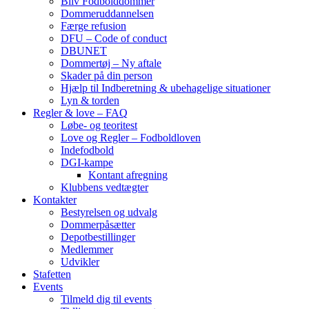
Bliv Fodbolddommer
Dommeruddannelsen
Færge refusion
DFU – Code of conduct
DBUNET
Dommertøj – Ny aftale
Skader på din person
Hjælp til Indberetning & ubehagelige situationer
Lyn & torden
Regler & love – FAQ
Løbe- og teoritest
Love og Regler – Fodboldloven
Indefodbold
DGI-kampe
Kontant afregning
Klubbens vedtægter
Kontakter
Bestyrelsen og udvalg
Dommerpåsætter
Depotbestillinger
Medlemmer
Udvikler
Stafetten
Events
Tilmeld dig til events