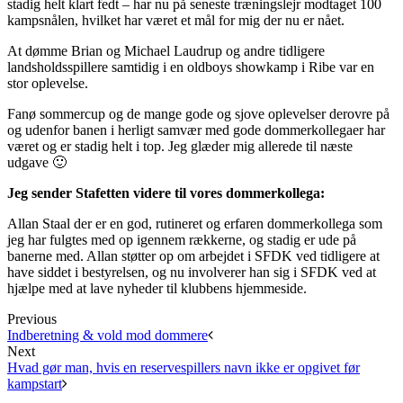
stadig helt klart fedt – har nu på seneste træningslejr modtaget 100
kampsnålen, hvilket har været et mål for mig der nu er nået.
At dømme Brian og Michael Laudrup og andre tidligere
landsholdsspillere samtidig i en oldboys showkamp i Ribe var en
stor oplevelse.
Fanø sommercup og de mange gode og sjove oplevelser derovre på
og udenfor banen i herligt samvær med gode dommerkollegaer har
været og er stadig helt i top. Jeg glæder mig allerede til næste
udgave 🙂
Jeg sender Stafetten videre til vores dommerkollega:
Allan Staal der er en god, rutineret og erfaren dommerkollega som
jeg har fulgtes med op igennem rækkerne, og stadig er ude på
banerne med. Allan støtter op om arbejdet i SFDK ved tidligere at
have siddet i bestyrelsen, og nu involverer han sig i SFDK ved at
hjælpe med at lave nyheder til klubbens hjemmeside.
Previous
Indberetning & vold mod dommere
Next
Hvad gør man, hvis en reservespillers navn ikke er opgivet før
kampstart