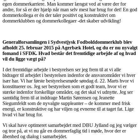
egen dommerkarriere. Man kommer længst ved at være der for
andre, for så er der hjælp når man selv mest har brug for det! En god
dommerkollega er én der taler positivt og konstruktivt om
dommerklubben og dommerkollegaer -det skaber udvikling!
Generalforsamlingen i Sydvestjysk Fodbolddommerklub blev
afholdt 25. februar 2015 på Agerbæk Hotel, og du er nu nyvalgt
fomand i SFDK. Hvad består det fremtidige arbejde af og hvad
vil du ligge vægt på?
I det fremtidige arbejde i bestyrelsen ser jeg frem til at vi alle
bidrager til arbejdet i bestyrelsen indenfor de ansvarområder vi hver
især har. Vi har første bestyrelsesmøde søndag d. 22. Marts hvor vi
konstituerer os. Jeg ser bestyrelsen som et godt team, hvor vi er
stærke indenfor forskellige områder, og det skal vi udnytte. Jeg ser
samtidig frem til at inddrage Martin Sørensen og Jeanette
Siegumfeldt som de nyvalgte suppleanter – de kommer med frisk
energi, er konstruktive og har viljen og evnerne til at taget fat. Lige
hvad vi har brug for.
Vi skal have optimeret samarbejdet med DBU Jylland og jeg vælger
og tror på, at vi nu går en dommerfaglig tid i møde, hvor der er
åbenhed og dialog i samarbejdet.