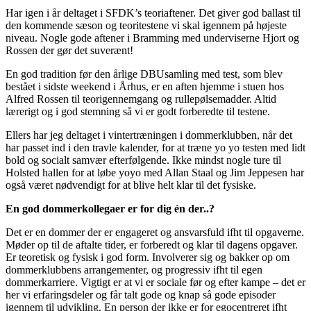
Har igen i år deltaget i SFDK’s teoriaftener. Det giver god ballast til
den kommende sæson og teoritestene vi skal igennem på højeste
niveau. Nogle gode aftener i Bramming med underviserne Hjort og
Rossen der gør det suverænt!
En god tradition før den årlige DBUsamling med test, som blev
bestået i sidste weekend i Århus, er en aften hjemme i stuen hos
Alfred Rossen til teorigennemgang og rullepølsemadder. Altid
lærerigt og i god stemning så vi er godt forberedte til testene.
Ellers har jeg deltaget i vintertræningen i dommerklubben, når det
har passet ind i den travle kalender, for at træne yo yo testen med lidt
bold og socialt samvær efterfølgende. Ikke mindst nogle ture til
Holsted hallen for at løbe yoyo med Allan Staal og Jim Jeppesen har
også været nødvendigt for at blive helt klar til det fysiske.
En god dommerkollegaer er for dig én der..?
Det er en dommer der er engageret og ansvarsfuld ifht til opgaverne.
Møder op til de aftalte tider, er forberedt og klar til dagens opgaver.
Er teoretisk og fysisk i god form. Involverer sig og bakker op om
dommerklubbens arrangementer, og progressiv ifht til egen
dommerkarriere. Vigtigt er at vi er sociale før og efter kampe – det er
her vi erfaringsdeler og får talt gode og knap så gode episoder
igennem til udvikling. En person der ikke er for egocentreret ifht