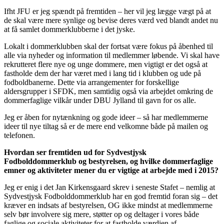
Ifht JFU er jeg spændt på fremtiden – her vil jeg lægge vægt på at
de skal være mere synlige og bevise deres værd ved blandt andet nu
at få samlet dommerklubberne i det jyske.
Lokalt i dommerklubben skal der fortsat være fokus på åbenhed til
alle via nyheder og information til medlemmer løbende. Vi skal have
rekrutteret flere nye og unge dommere, men vigtigt er det også at
fastholde dem der har været med i lang tid i klubben og ude på
fodboldbanerne. Dette via arrangementer for forskellige
aldersgrupper i SFDK, men samtidig også via arbejdet omkring de
dommerfaglige vilkår under DBU Jylland til gavn for os alle.
Jeg er åben for nytænkning og gode ideer – så har medlemmerne
ideer til nye tiltag så er de mere end velkomne både på mailen og
telefonen.
Hvordan ser fremtiden ud for Sydvestjysk
Fodbolddommerklub og bestyrelsen, og hvilke dommerfaglige
emner og aktiviteter mener du er vigtige at arbejde med i 2015?
Jeg er enig i det Jan Kirkensgaard skrev i seneste Stafet – nemlig at
Sydvestjysk Fodbolddommerklub har en god fremtid foran sig – det
kræver en indsats af bestyrelsen, OG ikke mindst at medlemmerne
selv bør involvere sig mere, støtter op og deltager i vores både
faglige og sociale aktiviteter for at fastholde værdien af