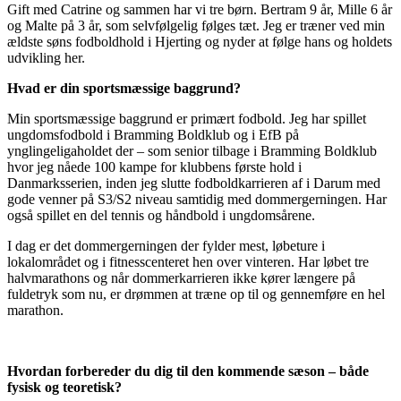
Gift med Catrine og sammen har vi tre børn. Bertram 9 år, Mille 6 år
og Malte på 3 år, som selvfølgelig følges tæt. Jeg er træner ved min
ældste søns fodboldhold i Hjerting og nyder at følge hans og holdets
udvikling her.
Hvad er din sportsmæssige baggrund?
Min sportsmæssige baggrund er primært fodbold. Jeg har spillet
ungdomsfodbold i Bramming Boldklub og i EfB på
ynglingeligaholdet der – som senior tilbage i Bramming Boldklub
hvor jeg nåede 100 kampe for klubbens første hold i
Danmarksserien, inden jeg slutte fodboldkarrieren af i Darum med
gode venner på S3/S2 niveau samtidig med dommergerningen. Har
også spillet en del tennis og håndbold i ungdomsårene.
I dag er det dommergerningen der fylder mest, løbeture i
lokalområdet og i fitnesscenteret hen over vinteren. Har løbet tre
halvmarathons og når dommerkarrieren ikke kører længere på
fuldetryk som nu, er drømmen at træne op til og gennemføre en hel
marathon.
Hvordan forbereder du dig til den kommende sæson – både
fysisk og teoretisk?