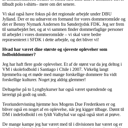
tilbudt polo t-shirts– mere om det senere.
Vi skal også have fokus på det regionale arbejde under DBU
Jylland. Der er nu udnævnt en formand for vores dommerområde og
det er Benny Nymark Andersen fra Sønderjydsk FDK. Jeg ser frem
til samarbejdet her, og at vi sammen finder dommerfaglige personer
til arbejdet i vores dommerområde – vi skal være bedre
repræsenteret i SFDK i dette arbejde, og det bliver vi!
Hvad har været dine største og sjoveste oplevelser som
fodbolddommer?
Jeg har haft flere gode oplevelser. Et af de størst var da jeg deltog i
VM i skolefodbold i Santiago i Chile i 2007. Virkelig langt
hjemmefra og et møde med mange forskellige dommere fra vidt
forskellige kulturer. Noget jeg aldrig glemmer!
Deltagelse på to Lyngbykurser har også været spændende og
lærerigt på godt og undt.
Teoriundervisning hjemme hos Mogens Due Frederiksen er og
bliver også en noget af en oplevelse, når jeg kigger tilbage. Dømt til
DM i indefodbold i en fyldt Valbyhal var også også stort at prøve.
De mange kampe jeg har været med til i divisionen har været og er