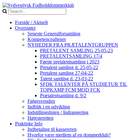
Forside / Aktuelt
Oversigter
Seneste Generalforsamling
Kompetenceaftener
NYHEDER FRA PRÆTALENTGRUPPEN
PRETALENT SAMLING 25-05-23
PRETALENTSAMLING 17/4
Første pretalentsamling i 2023
Pretalent samling d. 25-05-22
Pretalent samling 27-04-22
Talent samling d. 23-03-22
SFDK TALENTER PÅ STUDIETUR TIL
TOPKAMP FCM MOD FCK
Prætalentsamling d. 9/2
Følgesvenden
Indblik i en udvikling
Indstillingslisten / Indrangering
Højesteretten
Praktiske Info
Indbetaling til kassereren
Hvorfor være medlem af en dommerklub?