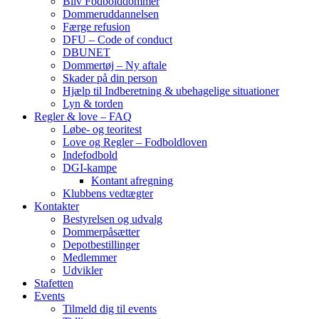
Bliv Fodbolddommer
Dommeruddannelsen
Færge refusion
DFU – Code of conduct
DBUNET
Dommertøj – Ny aftale
Skader på din person
Hjælp til Indberetning & ubehagelige situationer
Lyn & torden
Regler & love – FAQ
Løbe- og teoritest
Love og Regler – Fodboldloven
Indefodbold
DGI-kampe
Kontant afregning
Klubbens vedtægter
Kontakter
Bestyrelsen og udvalg
Dommerpåsætter
Depotbestillinger
Medlemmer
Udvikler
Stafetten
Events
Tilmeld dig til events