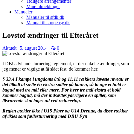
Tidligere arrangementer
Mine tilmeldinger
Manualer
Manualer til sfdk.dk
Manual til shopeasy.dk
Lovstof ændringer til Efteråret
Aktuelt
|
5. august 2014
|
0
I DBU-Jyllands turneringsreglement, er der enkelte ændringer, som
jeg mener er vigtige at få slået fast, de kommer her:
§ 33.4 I kampe i ungdoms 8:8 og 11:11 rækkers laveste niveau er
det tilladt at sætte én ekstra spiller på banen, så længe et hold er
bagud med tre mål eller mere. For hver tre mål ekstra et hold
kommer bagud, må der indsættes yderligere en spiller, som
tilsvarende skal tages ud ved reducering.
Reglen gælder ikke i U15 Piger og U14 Drenge, da disse rækker
afvikles som fællesturnering med DBU Fyn