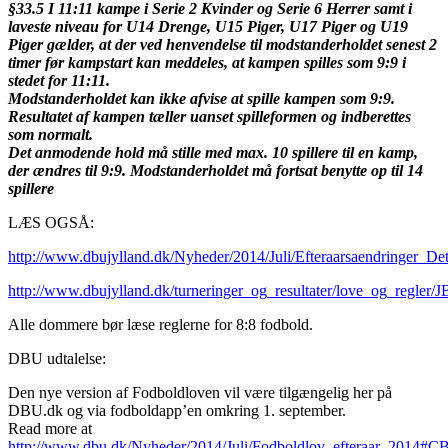
§33.5 I 11:11 kampe i Serie 2 Kvinder og Serie 6 Herrer samt i
laveste niveau for U14 Drenge, U15 Piger, U17 Piger og U19
Piger gælder, at der ved henvendelse til modstanderholdet senest 2
timer før kampstart kan meddeles, at kampen spilles som 9:9 i
stedet for 11:11.
Modstanderholdet kan ikke afvise at spille kampen som 9:9.
Resultatet af kampen tæller uanset spilleformen og indberettes
som normalt.
Det anmodende hold må stille med max. 10 spillere til en kamp,
der ændres til 9:9. Modstanderholdet må fortsat benytte op til 14
spillere
LÆS OGSÅ:
http://www.dbujylland.dk/Nyheder/2014/Juli/Efteraarsaendringer_De
http://www.dbujylland.dk/turneringer_og_resultater/love_og_reg
Alle dommere bør læse reglerne for 8:8 fodbold.
DBU udtalelse:
Den nye version af Fodboldloven vil være tilgængelig her på
DBU.dk og via fodboldapp’en omkring 1. september.
Read more at
http://www.dbu.dk/Nyheder/2014/Juli/Fodboldlov_efteraar_201