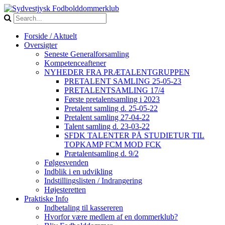
Forside / Aktuelt
Oversigter
Seneste Generalforsamling
Kompetenceaftener
NYHEDER FRA PRÆTALENTGRUPPEN
PRETALENT SAMLING 25-05-23
PRETALENTSAMLING 17/4
Første pretalentsamling i 2023
Pretalent samling d. 25-05-22
Pretalent samling 27-04-22
Talent samling d. 23-03-22
SFDK TALENTER PÅ STUDIETUR TIL
TOPKAMP FCM MOD FCK
Prætalentsamling d. 9/2
Følgesvenden
Indblik i en udvikling
Indstillingslisten / Indrangering
Højesteretten
Praktiske Info
Indbetaling til kassereren
Hvorfor være medlem af en dommerklub?