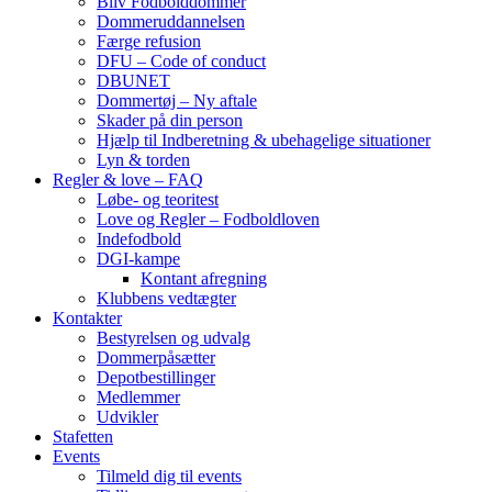
Bliv Fodbolddommer
Dommeruddannelsen
Færge refusion
DFU – Code of conduct
DBUNET
Dommertøj – Ny aftale
Skader på din person
Hjælp til Indberetning & ubehagelige situationer
Lyn & torden
Regler & love – FAQ
Løbe- og teoritest
Love og Regler – Fodboldloven
Indefodbold
DGI-kampe
Kontant afregning
Klubbens vedtægter
Kontakter
Bestyrelsen og udvalg
Dommerpåsætter
Depotbestillinger
Medlemmer
Udvikler
Stafetten
Events
Tilmeld dig til events