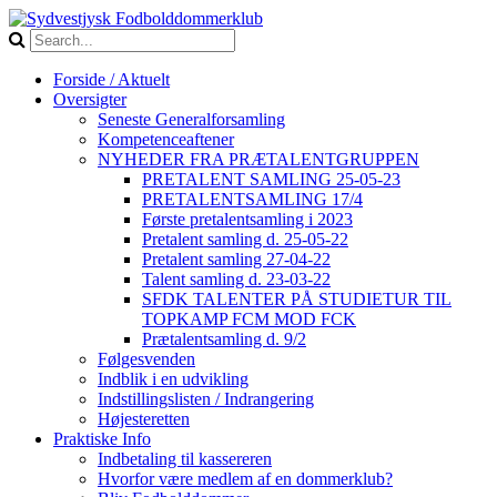
Forside / Aktuelt
Oversigter
Seneste Generalforsamling
Kompetenceaftener
NYHEDER FRA PRÆTALENTGRUPPEN
PRETALENT SAMLING 25-05-23
PRETALENTSAMLING 17/4
Første pretalentsamling i 2023
Pretalent samling d. 25-05-22
Pretalent samling 27-04-22
Talent samling d. 23-03-22
SFDK TALENTER PÅ STUDIETUR TIL
TOPKAMP FCM MOD FCK
Prætalentsamling d. 9/2
Følgesvenden
Indblik i en udvikling
Indstillingslisten / Indrangering
Højesteretten
Praktiske Info
Indbetaling til kassereren
Hvorfor være medlem af en dommerklub?