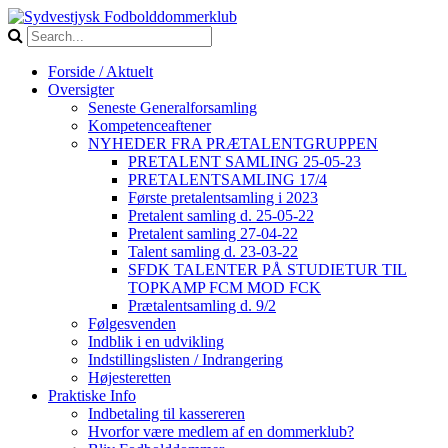
Forside / Aktuelt
Oversigter
Seneste Generalforsamling
Kompetenceaftener
NYHEDER FRA PRÆTALENTGRUPPEN
PRETALENT SAMLING 25-05-23
PRETALENTSAMLING 17/4
Første pretalentsamling i 2023
Pretalent samling d. 25-05-22
Pretalent samling 27-04-22
Talent samling d. 23-03-22
SFDK TALENTER PÅ STUDIETUR TIL
TOPKAMP FCM MOD FCK
Prætalentsamling d. 9/2
Følgesvenden
Indblik i en udvikling
Indstillingslisten / Indrangering
Højesteretten
Praktiske Info
Indbetaling til kassereren
Hvorfor være medlem af en dommerklub?