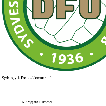
Sydvestjysk Fodbolddommerklub
Klubtøj fra Hummel