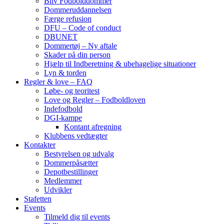
Bliv Fodbolddommer
Dommeruddannelsen
Færge refusion
DFU – Code of conduct
DBUNET
Dommertøj – Ny aftale
Skader på din person
Hjælp til Indberetning & ubehagelige situationer
Lyn & torden
Regler & love – FAQ
Løbe- og teoritest
Love og Regler – Fodboldloven
Indefodbold
DGI-kampe
Kontant afregning
Klubbens vedtægter
Kontakter
Bestyrelsen og udvalg
Dommerpåsætter
Depotbestillinger
Medlemmer
Udvikler
Stafetten
Events
Tilmeld dig til events