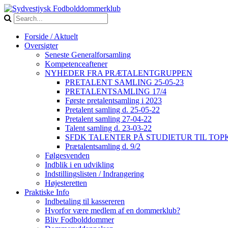
Forside / Aktuelt
Oversigter
Seneste Generalforsamling
Kompetenceaftener
NYHEDER FRA PRÆTALENTGRUPPEN
PRETALENT SAMLING 25-05-23
PRETALENTSAMLING 17/4
Første pretalentsamling i 2023
Pretalent samling d. 25-05-22
Pretalent samling 27-04-22
Talent samling d. 23-03-22
SFDK TALENTER PÅ STUDIETUR TIL TO
Prætalentsamling d. 9/2
Følgesvenden
Indblik i en udvikling
Indstillingslisten / Indrangering
Højesteretten
Praktiske Info
Indbetaling til kassereren
Hvorfor være medlem af en dommerklub?
Bliv Fodbolddommer