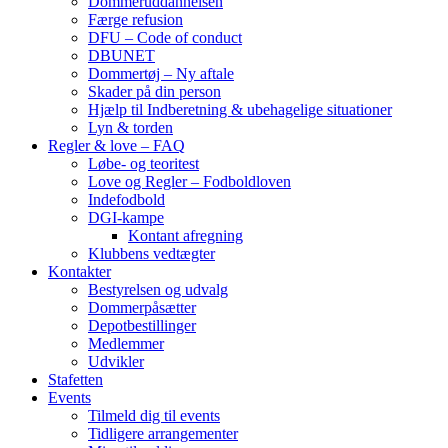
Dommeruddannelsen
Færge refusion
DFU – Code of conduct
DBUNET
Dommertøj – Ny aftale
Skader på din person
Hjælp til Indberetning & ubehagelige situationer
Lyn & torden
Regler & love – FAQ
Løbe- og teoritest
Love og Regler – Fodboldloven
Indefodbold
DGI-kampe
Kontant afregning
Klubbens vedtægter
Kontakter
Bestyrelsen og udvalg
Dommerpåsætter
Depotbestillinger
Medlemmer
Udvikler
Stafetten
Events
Tilmeld dig til events
Tidligere arrangementer