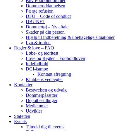
Bliv Fodbolddommer
Dommeruddannelsen
Færge refusion
DFU – Code of conduct
DBUNET
Dommertøj – Ny aftale
Skader på din person
Hjælp til Indberetning & ubehagelige situationer
Lyn & torden
Regler & love – FAQ
Løbe- og teoritest
Love og Regler – Fodboldloven
Indefodbold
DGI-kampe
Kontant afregning
Klubbens vedtægter
Kontakter
Bestyrelsen og udvalg
Dommerpåsætter
Depotbestillinger
Medlemmer
Udvikler
Stafetten
Events
Tilmeld dig til events