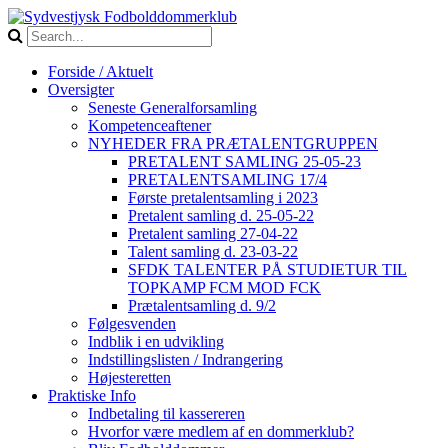
Forside / Aktuelt
Oversigter
Seneste Generalforsamling
Kompetenceaftener
NYHEDER FRA PRÆTALENTGRUPPEN
PRETALENT SAMLING 25-05-23
PRETALENTSAMLING 17/4
Første pretalentsamling i 2023
Pretalent samling d. 25-05-22
Pretalent samling 27-04-22
Talent samling d. 23-03-22
SFDK TALENTER PÅ STUDIETUR TIL
TOPKAMP FCM MOD FCK
Prætalentsamling d. 9/2
Følgesvenden
Indblik i en udvikling
Indstillingslisten / Indrangering
Højesteretten
Praktiske Info
Indbetaling til kassereren
Hvorfor være medlem af en dommerklub?