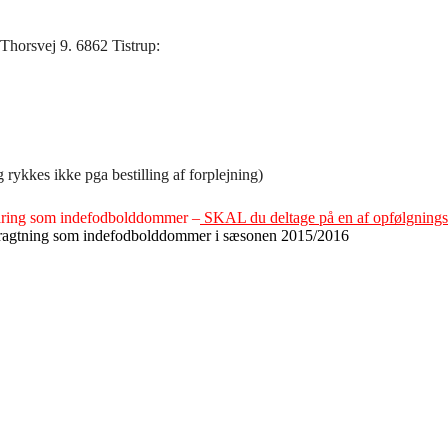
 Thorsvej 9. 6862 Tistrup:
g rykkes ikke pga bestilling af forplejning)
rfaring som indefodbolddommer –
SKAL du deltage på en af opfølgningsa
betragtning som indefodbolddommer i sæsonen 2015/2016