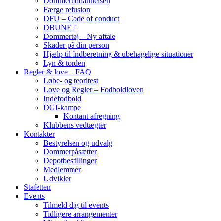
Dommeruddannelsen
Færge refusion
DFU – Code of conduct
DBUNET
Dommertøj – Ny aftale
Skader på din person
Hjælp til Indberetning & ubehagelige situationer
Lyn & torden
Regler & love – FAQ
Løbe- og teoritest
Love og Regler – Fodboldloven
Indefodbold
DGI-kampe
Kontant afregning
Klubbens vedtægter
Kontakter
Bestyrelsen og udvalg
Dommerpåsætter
Depotbestillinger
Medlemmer
Udvikler
Stafetten
Events
Tilmeld dig til events
Tidligere arrangementer