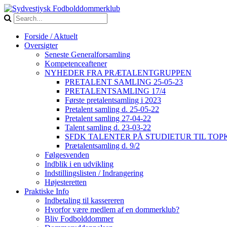
Forside / Aktuelt
Oversigter
Seneste Generalforsamling
Kompetenceaftener
NYHEDER FRA PRÆTALENTGRUPPEN
PRETALENT SAMLING 25-05-23
PRETALENTSAMLING 17/4
Første pretalentsamling i 2023
Pretalent samling d. 25-05-22
Pretalent samling 27-04-22
Talent samling d. 23-03-22
SFDK TALENTER PÅ STUDIETUR TIL TO
Prætalentsamling d. 9/2
Følgesvenden
Indblik i en udvikling
Indstillingslisten / Indrangering
Højesteretten
Praktiske Info
Indbetaling til kassereren
Hvorfor være medlem af en dommerklub?
Bliv Fodbolddommer