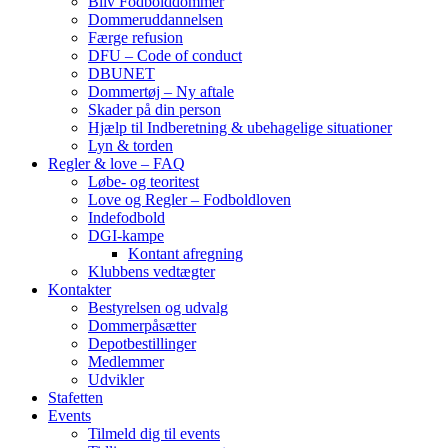
Bliv Fodbolddommer
Dommeruddannelsen
Færge refusion
DFU – Code of conduct
DBUNET
Dommertøj – Ny aftale
Skader på din person
Hjælp til Indberetning & ubehagelige situationer
Lyn & torden
Regler & love – FAQ
Løbe- og teoritest
Love og Regler – Fodboldloven
Indefodbold
DGI-kampe
Kontant afregning
Klubbens vedtægter
Kontakter
Bestyrelsen og udvalg
Dommerpåsætter
Depotbestillinger
Medlemmer
Udvikler
Stafetten
Events
Tilmeld dig til events