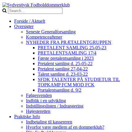
Forside / Aktuelt
Oversigter
Seneste Generalforsamling
Kompetenceaftener
NYHEDER FRA PRÆTALENTGRUPPEN
PRETALENT SAMLING 25-05-23
PRETALENTSAMLING 17/4
Første pretalentsamling i 2023
Pretalent samling d. 25-05-22
Pretalent samling 27-04-22
Talent samling d. 23-03-22
SFDK TALENTER PÅ STUDIETUR TIL
TOPKAMP FCM MOD FCK
Prætalentsamling d. 9/2
Følgesvenden
Indblik i en udvikling
Indstillingslisten / Indrangering
Højesteretten
Praktiske Info
Indbetaling til kassereren
Hvorfor være medlem af en dommerklub?