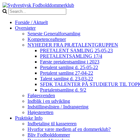
Forside / Aktuelt
Oversigter
Seneste Generalforsamling
Kompetenceaftener
NYHEDER FRA PRÆTALENTGRUPPEN
PRETALENT SAMLING 25-05-23
PRETALENTSAMLING 17/4
Første pretalentsamling i 2023
Pretalent samling d. 25-05-22
Pretalent samling 27-04-22
Talent samling d. 23-03-22
SFDK TALENTER PÅ STUDIETUR TIL TO
Prætalentsamling d. 9/2
Følgesvenden
Indblik i en udvikling
Indstillingslisten / Indrangering
Højesteretten
Praktiske Info
Indbetaling til kassereren
Hvorfor være medlem af en dommerklub?
Bliv Fodbolddommer