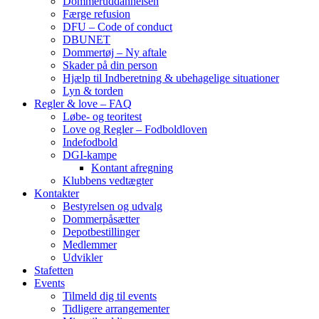
Dommeruddannelsen
Færge refusion
DFU – Code of conduct
DBUNET
Dommertøj – Ny aftale
Skader på din person
Hjælp til Indberetning & ubehagelige situationer
Lyn & torden
Regler & love – FAQ
Løbe- og teoritest
Love og Regler – Fodboldloven
Indefodbold
DGI-kampe
Kontant afregning
Klubbens vedtægter
Kontakter
Bestyrelsen og udvalg
Dommerpåsætter
Depotbestillinger
Medlemmer
Udvikler
Stafetten
Events
Tilmeld dig til events
Tidligere arrangementer