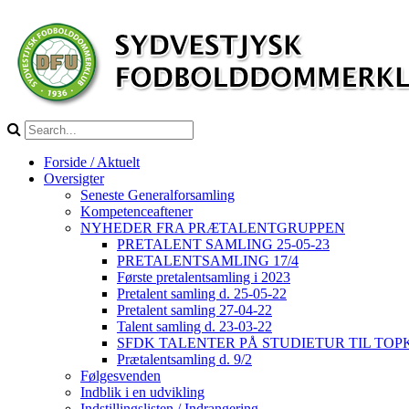
Forside / Aktuelt
Oversigter
Seneste Generalforsamling
Kompetenceaftener
NYHEDER FRA PRÆTALENTGRUPPEN
PRETALENT SAMLING 25-05-23
PRETALENTSAMLING 17/4
Første pretalentsamling i 2023
Pretalent samling d. 25-05-22
Pretalent samling 27-04-22
Talent samling d. 23-03-22
SFDK TALENTER PÅ STUDIETUR TIL TO
Prætalentsamling d. 9/2
Følgesvenden
Indblik i en udvikling
Indstillingslisten / Indrangering