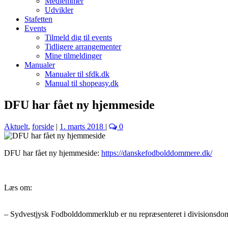
Medlemmer
Udvikler
Stafetten
Events
Tilmeld dig til events
Tidligere arrangementer
Mine tilmeldinger
Manualer
Manualer til sfdk.dk
Manual til shopeasy.dk
DFU har fået ny hjemmeside
Aktuelt
,
forside
|
1. marts 2018
|
0
DFU har fået ny hjemmeside:
https://
danskefodbolddommere.dk/
Læs om:
– Sydvestjysk Fodbolddommerklub er nu repræsenteret i divisionsdo