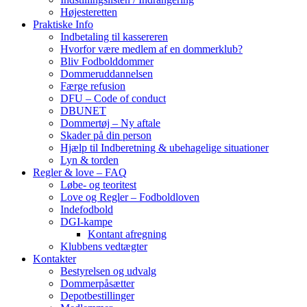
Højesteretten
Praktiske Info
Indbetaling til kassereren
Hvorfor være medlem af en dommerklub?
Bliv Fodbolddommer
Dommeruddannelsen
Færge refusion
DFU – Code of conduct
DBUNET
Dommertøj – Ny aftale
Skader på din person
Hjælp til Indberetning & ubehagelige situationer
Lyn & torden
Regler & love – FAQ
Løbe- og teoritest
Love og Regler – Fodboldloven
Indefodbold
DGI-kampe
Kontant afregning
Klubbens vedtægter
Kontakter
Bestyrelsen og udvalg
Dommerpåsætter
Depotbestillinger