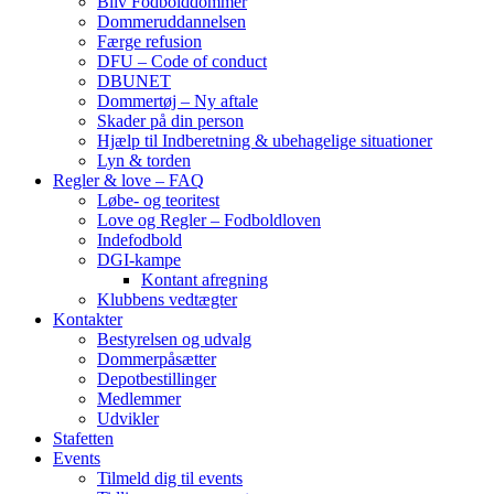
Bliv Fodbolddommer
Dommeruddannelsen
Færge refusion
DFU – Code of conduct
DBUNET
Dommertøj – Ny aftale
Skader på din person
Hjælp til Indberetning & ubehagelige situationer
Lyn & torden
Regler & love – FAQ
Løbe- og teoritest
Love og Regler – Fodboldloven
Indefodbold
DGI-kampe
Kontant afregning
Klubbens vedtægter
Kontakter
Bestyrelsen og udvalg
Dommerpåsætter
Depotbestillinger
Medlemmer
Udvikler
Stafetten
Events
Tilmeld dig til events