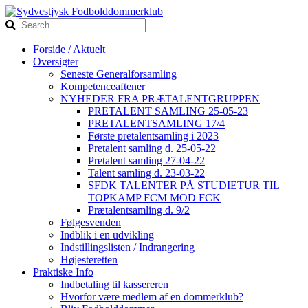
Forside / Aktuelt
Oversigter
Seneste Generalforsamling
Kompetenceaftener
NYHEDER FRA PRÆTALENTGRUPPEN
PRETALENT SAMLING 25-05-23
PRETALENTSAMLING 17/4
Første pretalentsamling i 2023
Pretalent samling d. 25-05-22
Pretalent samling 27-04-22
Talent samling d. 23-03-22
SFDK TALENTER PÅ STUDIETUR TIL
TOPKAMP FCM MOD FCK
Prætalentsamling d. 9/2
Følgesvenden
Indblik i en udvikling
Indstillingslisten / Indrangering
Højesteretten
Praktiske Info
Indbetaling til kassereren
Hvorfor være medlem af en dommerklub?