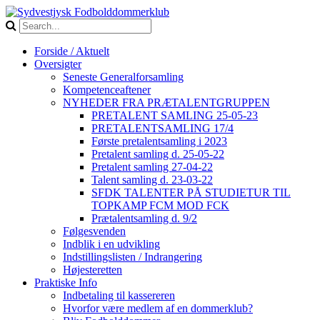
Forside / Aktuelt
Oversigter
Seneste Generalforsamling
Kompetenceaftener
NYHEDER FRA PRÆTALENTGRUPPEN
PRETALENT SAMLING 25-05-23
PRETALENTSAMLING 17/4
Første pretalentsamling i 2023
Pretalent samling d. 25-05-22
Pretalent samling 27-04-22
Talent samling d. 23-03-22
SFDK TALENTER PÅ STUDIETUR TIL
TOPKAMP FCM MOD FCK
Prætalentsamling d. 9/2
Følgesvenden
Indblik i en udvikling
Indstillingslisten / Indrangering
Højesteretten
Praktiske Info
Indbetaling til kassereren
Hvorfor være medlem af en dommerklub?