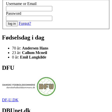
Username or Email
Password
Forgot?
Fødselsdag i dag
70 år:
Andersen Hans
23 år:
Callum Mcneil
0 år:
Emil Langkilde
DFU
DF-U.DK
DBUnet.dk