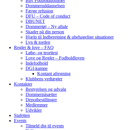
Bliv Fodbolddommer
Dommeruddannelsen
Færge refusion
DFU – Code of conduct
DBUNET
Dommertøj – Ny aftale
Skader på din person
Hjælp til Indberetning & ubehagelige situationer
Lyn & torden
Regler & love – FAQ
Løbe- og teoritest
Love og Regler – Fodboldloven
Indefodbold
DGI-kampe
Kontant afregning
Klubbens vedtægter
Kontakter
Bestyrelsen og udvalg
Dommerpåsætter
Depotbestillinger
Medlemmer
Udvikler
Stafetten
Events
Tilmeld dig til events